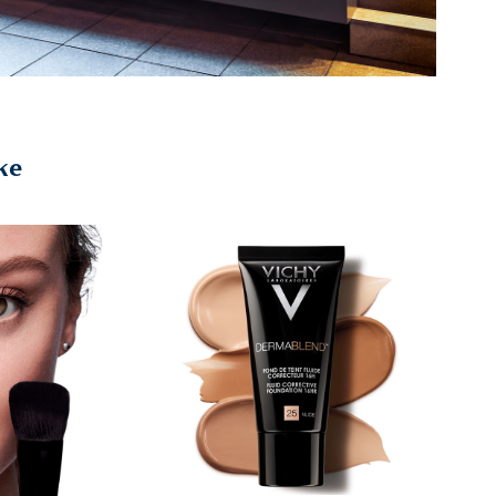
ke
2023
Vichy Dermablend